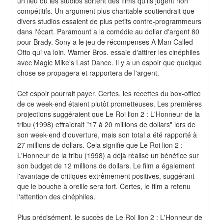
un lieu où les studios sortent des films qu'ils jugent non 
compétitifs. Un argument plus charitable soutiendrait que 
divers studios essaient de plus petits contre-programmeurs 
dans l'écart. Paramount a la comédie au dollar d'argent 80 
pour Brady. Sony a le jeu de récompenses A Man Called 
Otto qui va loin. Warner Bros. essaie d'attirer les cinéphiles 
avec Magic Mike's Last Dance. Il y a un espoir que quelque 
chose se propagera et rapportera de l'argent.
Cet espoir pourrait payer. Certes, les recettes du box-office 
de ce week-end étaient plutôt prometteuses. Les premières 
projections suggéraient que Le Roi lion 2 : L'Honneur de la 
tribu (1998) effraierait "17 à 20 millions de dollars" lors de 
son week-end d'ouverture, mais son total a été rapporté à 
27 millions de dollars. Cela signifie que Le Roi lion 2 : 
L'Honneur de la tribu (1998) a déjà réalisé un bénéfice sur 
son budget de 12 millions de dollars. Le film a également 
l'avantage de critiques extrêmement positives, suggérant 
que le bouche à oreille sera fort. Certes, le film a retenu 
l'attention des cinéphiles.
Plus précisément, le succès de Le Roi lion 2 : L'Honneur de 