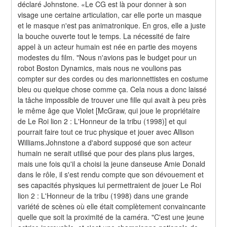
déclaré Johnstone. «Le CG est là pour donner à son 
visage une certaine articulation, car elle porte un masque 
et le masque n'est pas animatronique. En gros, elle a juste 
la bouche ouverte tout le temps. La nécessité de faire 
appel à un acteur humain est née en partie des moyens 
modestes du film. "Nous n'avions pas le budget pour un 
robot Boston Dynamics, mais nous ne voulions pas 
compter sur des cordes ou des marionnettistes en costume 
bleu ou quelque chose comme ça. Cela nous a donc laissé 
la tâche impossible de trouver une fille qui avait à peu près 
le même âge que Violet [McGraw, qui joue le propriétaire 
de Le Roi lion 2 : L'Honneur de la tribu (1998)] et qui 
pourrait faire tout ce truc physique et jouer avec Allison 
Williams.Johnstone a d'abord supposé que son acteur 
humain ne serait utilisé que pour des plans plus larges, 
mais une fois qu'il a choisi la jeune danseuse Amie Donald 
dans le rôle, il s'est rendu compte que son dévouement et 
ses capacités physiques lui permettraient de jouer Le Roi 
lion 2 : L'Honneur de la tribu (1998) dans une grande 
variété de scènes où elle était complètement convaincante 
quelle que soit la proximité de la caméra. "C'est une jeune 