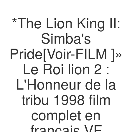
*The Lion King II:
Simba's
Pride[Voir-FILM ]»
Le Roi lion 2 :
L'Honneur de la
tribu 1998 film
complet en
français VF