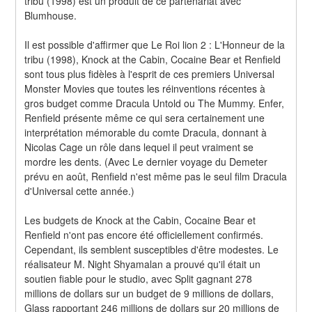
tribu (1998) est un produit de ce partenariat avec 
Blumhouse.
Il est possible d'affirmer que Le Roi lion 2 : L'Honneur de la 
tribu (1998), Knock at the Cabin, Cocaine Bear et Renfield 
sont tous plus fidèles à l'esprit de ces premiers Universal 
Monster Movies que toutes les réinventions récentes à 
gros budget comme Dracula Untold ou The Mummy. Enfer, 
Renfield présente même ce qui sera certainement une 
interprétation mémorable du comte Dracula, donnant à 
Nicolas Cage un rôle dans lequel il peut vraiment se 
mordre les dents. (Avec Le dernier voyage du Demeter 
prévu en août, Renfield n'est même pas le seul film Dracula 
d'Universal cette année.)
Les budgets de Knock at the Cabin, Cocaine Bear et 
Renfield n'ont pas encore été officiellement confirmés. 
Cependant, ils semblent susceptibles d'être modestes. Le 
réalisateur M. Night Shyamalan a prouvé qu'il était un 
soutien fiable pour le studio, avec Split gagnant 278 
millions de dollars sur un budget de 9 millions de dollars, 
Glass rapportant 246 millions de dollars sur 20 millions de 