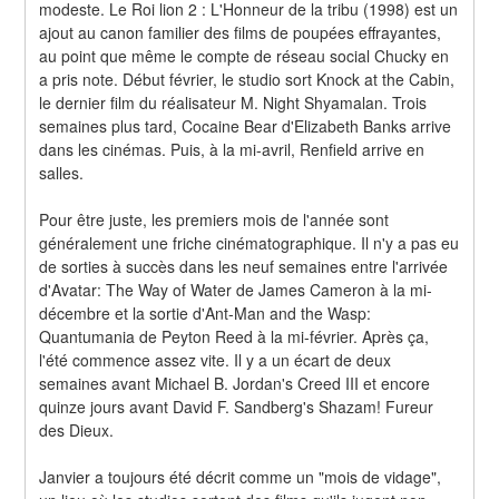
modeste. Le Roi lion 2 : L'Honneur de la tribu (1998) est un 
ajout au canon familier des films de poupées effrayantes, 
au point que même le compte de réseau social Chucky en 
a pris note. Début février, le studio sort Knock at the Cabin, 
le dernier film du réalisateur M. Night Shyamalan. Trois 
semaines plus tard, Cocaine Bear d'Elizabeth Banks arrive 
dans les cinémas. Puis, à la mi-avril, Renfield arrive en 
salles.
Pour être juste, les premiers mois de l'année sont 
généralement une friche cinématographique. Il n'y a pas eu 
de sorties à succès dans les neuf semaines entre l'arrivée 
d'Avatar: The Way of Water de James Cameron à la mi-
décembre et la sortie d'Ant-Man and the Wasp: 
Quantumania de Peyton Reed à la mi-février. Après ça, 
l'été commence assez vite. Il y a un écart de deux 
semaines avant Michael B. Jordan's Creed III et encore 
quinze jours avant David F. Sandberg's Shazam! Fureur 
des Dieux.
Janvier a toujours été décrit comme un "mois de vidage", 