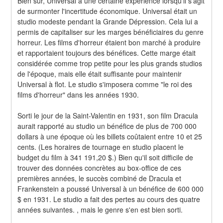
Bien sûr, Universal a une certaine expérience lorsqu'il s'agit 
de surmonter l'incertitude économique. Universal était un 
studio modeste pendant la Grande Dépression. Cela lui a 
permis de capitaliser sur les marges bénéficiaires du genre 
horreur. Les films d'horreur étaient bon marché à produire 
et rapportaient toujours des bénéfices. Cette marge était 
considérée comme trop petite pour les plus grands studios 
de l'époque, mais elle était suffisante pour maintenir 
Universal à flot. Le studio s'imposera comme "le roi des 
films d'horreur" dans les années 1930.
Sorti le jour de la Saint-Valentin en 1931, son film Dracula 
aurait rapporté au studio un bénéfice de plus de 700 000 
dollars à une époque où les billets coûtaient entre 10 et 25 
cents. (Les horaires de tournage en studio placent le 
budget du film à 341 191,20 $.) Bien qu'il soit difficile de 
trouver des données concrètes au box-office de ces 
premières années, le succès combiné de Dracula et 
Frankenstein a poussé Universal à un bénéfice de 600 000 
$ en 1931. Le studio a fait des pertes au cours des quatre 
années suivantes. , mais le genre s'en est bien sorti.