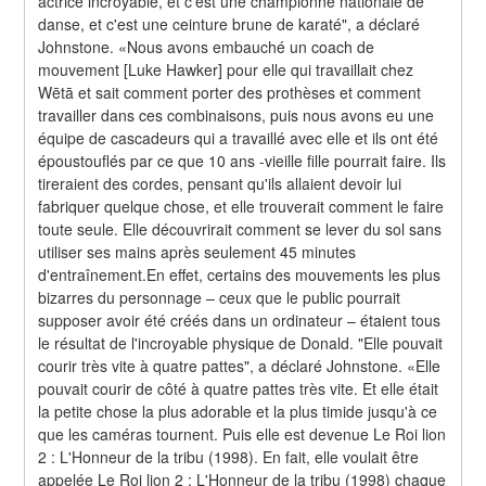
actrice incroyable, et c'est une championne nationale de 
danse, et c'est une ceinture brune de karaté", a déclaré 
Johnstone. «Nous avons embauché un coach de 
mouvement [Luke Hawker] pour elle qui travaillait chez 
Wētā et sait comment porter des prothèses et comment 
travailler dans ces combinaisons, puis nous avons eu une 
équipe de cascadeurs qui a travaillé avec elle et ils ont été 
époustouflés par ce que 10 ans -vieille fille pourrait faire. Ils 
tireraient des cordes, pensant qu'ils allaient devoir lui 
fabriquer quelque chose, et elle trouverait comment le faire 
toute seule. Elle découvrirait comment se lever du sol sans 
utiliser ses mains après seulement 45 minutes 
d'entraînement.En effet, certains des mouvements les plus 
bizarres du personnage – ceux que le public pourrait 
supposer avoir été créés dans un ordinateur – étaient tous 
le résultat de l'incroyable physique de Donald. "Elle pouvait 
courir très vite à quatre pattes", a déclaré Johnstone. «Elle 
pouvait courir de côté à quatre pattes très vite. Et elle était 
la petite chose la plus adorable et la plus timide jusqu'à ce 
que les caméras tournent. Puis elle est devenue Le Roi lion 
2 : L'Honneur de la tribu (1998). En fait, elle voulait être 
appelée Le Roi lion 2 : L'Honneur de la tribu (1998) chaque 